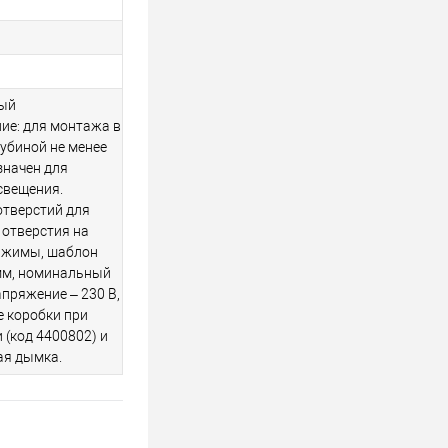
ый
ие: для монтажа в
убиной не менее
значен для
свещения.
отверстий для
2 отверстия на
зажимы, шаблон
 мм, номинальный
апряжение – 230 В,
 коробки при
 (код 4400802) и
ая дымка.