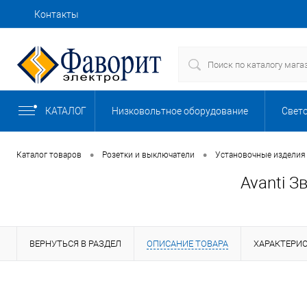
Контакты
Как купить
Доставка
Сборка щитов
КАТАЛОГ
Низковольтное оборудование
Свет
Безопасность
Автоматизация, КИП
•
•
Каталог товаров
Розетки и выключатели
Установочные изделия
Avanti З
Кабели, провода и изделия для прокладки 
Комплектные устройства
Компьютер
ВЕРНУТЬСЯ В РАЗДЕЛ
ОПИСАНИЕ ТОВАРА
ХАРАКТЕРИ
Насосы, баки и емкости
Обогрев и в