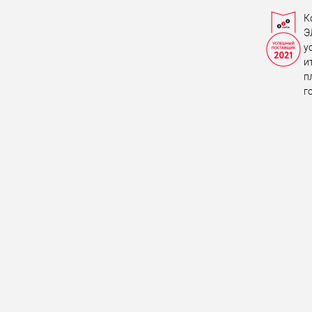
К
Э
у
и
п
г