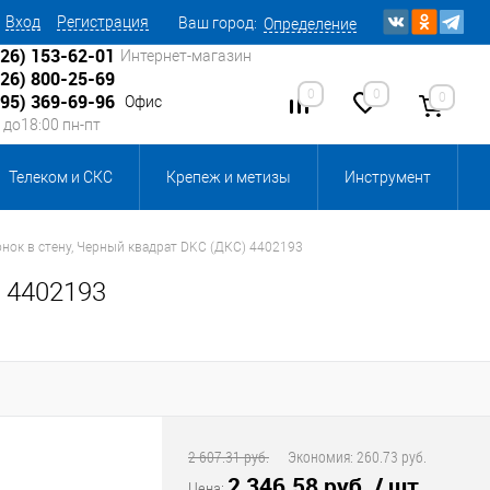
Вход
Регистрация
Ваш город:
Определение
926) 153-62-01
Интернет-магазин
926) 800-25-69
0
0
0
495) 369-69-96
Офис
0 до18:00 пн-пт
Телеком и СКС
Крепеж и метизы
Инструмент
Источники питания
Кабеленесущие системы
онок в стену, Черный квадрат DKC (ДКС) 4402193
) 4402193
 инвентарь и комплектующие, бытовая химия
, смазки и промышленная химия
ика для склада
Ретро-электрика
2 607.31 руб.
Экономия:
260.73 руб.
2 346.58 руб.
/ шт
Цена: