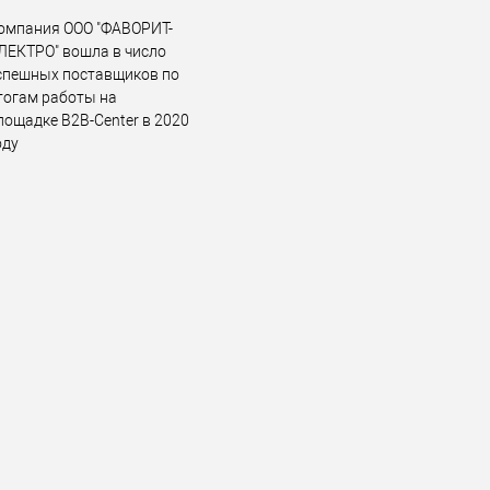
омпания ООО "ФАВОРИТ-
ЛЕКТРО" вошла в число
спешных поставщиков по
тогам работы на
лощадке B2B-Center в 2020
оду