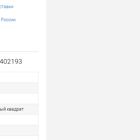
ставки
 России
4402193
рный квадрат