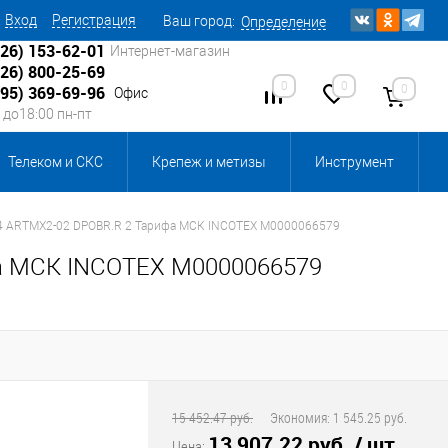
Вход
Регистрация
Ваш город:
Определение
926) 153-62-01
Интернет-магазин
926) 800-25-69
0
0
0
495) 369-69-96
Офис
0 до18:00 пн-пт
Телеком и СКС
Крепеж и метизы
Инструмент
Источники питания
Кабеленесущие системы
34 ARTMX2-02 DPOBR.R 2 Тарифа МСК INCOTEX М0000066579
фа МСК INCOTEX М0000066579
 инвентарь и комплектующие, бытовая химия
, смазки и промышленная химия
ика для склада
Ретро-электрика
15 452.47 руб.
Экономия:
1 545.25 руб.
13 907.22 руб.
/ шт
Цена: