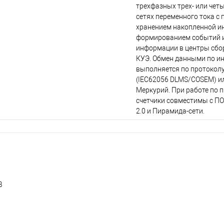
трехфазных трех- или че
сетях переменного тока с
хранением накопленной и
формированием событий и
информации в центры сбо
КУЭ. Обмен данными по и
выполняется по протокол
(IEC62056 DLMS/COSEM) и
Меркурий. При работе по
счетчики совместимы с П
2.0 и Пирамида-сети.
В