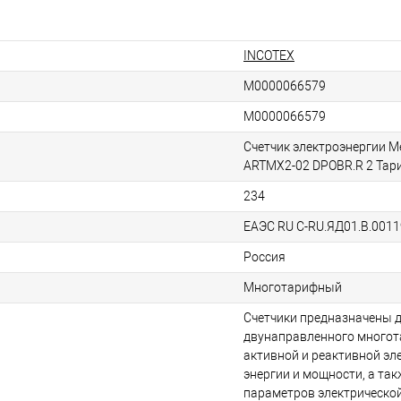
INCOTEX
М0000066579
М0000066579
Счетчик электроэнергии М
ARTMX2-02 DPOBR.R 2 Та
234
ЕАЭС RU C-RU.ЯД01.В.0011
Россия
Многотарифный
Счетчики предназначены д
двунаправленного многот
активной и реактивной эл
энергии и мощности, а та
параметров электрической