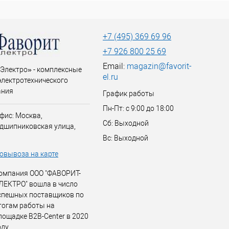
+7 (495) 369 69 96
+7 926 800 25 69
Email:
magazin@favorit-
Электро» - комплексные
el.ru
электротехнического
ания
График работы
Пн-Пт: с 9:00 до 18:00
фис: Москва,
Сб: Выходной
дшипниковская улица,
Вс: Выходной
овывоза на карте
омпания ООО "ФАВОРИТ-
ЛЕКТРО" вошла в число
спешных поставщиков по
тогам работы на
лощадке B2B-Center в 2020
оду