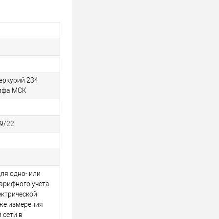
еркурий 234
рифа МСК
9/22
ля одно- или
арифного учета
ектрической
кже измерения
 сети в