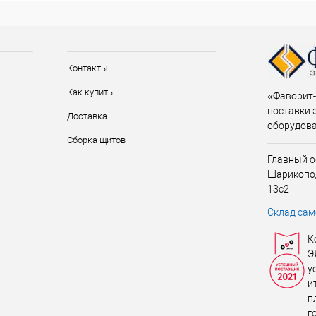
Контакты
Как купить
«Фаворит-
поставки 
Доставка
оборудов
Сборка щитов
Главный о
Шарикопо
13с2
Склад сам
К
Э
у
и
п
г