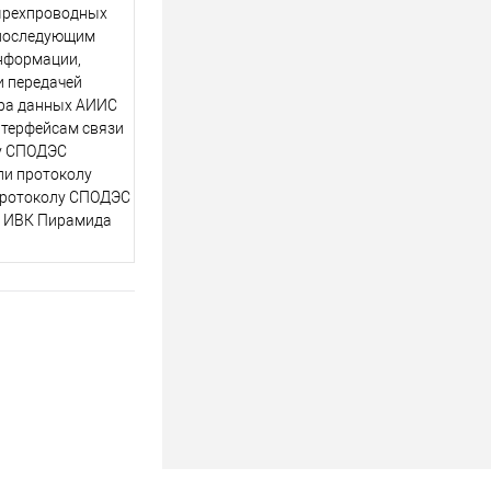
тырехпроводных
 последующим
нформации,
 передачей
ра данных АИИС
нтерфейсам связи
у СПОДЭС
ли протоколу
 протоколу СПОДЭС
О ИВК Пирамида