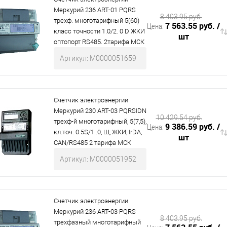
Меркурий 236 АRT-01 PQRS
8 403.95 руб.
трехф. многотарифный 5(60)
7 563.55 руб.
/
Цена:
класс точности 1.0/2. 0 D ЖКИ
шт
оптопорт RS485. 2тарифа МСК
Артикул: М0000051659
Счетчик электроэнергии
Меркурий 230 АRT-03 PQRSIDN
10 429.54 руб.
трехф-й многотарифный, 5(7,5),
9 386.59 руб.
/
Цена:
кл.точ. 0.5S/1 .0, Щ, ЖКИ, IrDA,
шт
CAN/RS485 2 тарифа МСК
Артикул: М0000051952
Счетчик электроэнергии
Меркурий 236 АRT-03 PQRS
8 403.95 руб.
трехфазный многотарифный