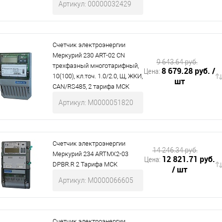
Артикул: 00000032429
Счетчик электроэнергии
Меркурий 230 АRT-02 СN
9 643.64 руб.
трехфазный многотарифный,
8 679.28 руб.
/
Цена:
10(100), кл.точ. 1.0/2.0, Щ, ЖКИ,
шт
CAN/RS485, 2 тарифа МСК
Артикул: М0000051820
Счетчик электроэнергии
14 246.34 руб.
Меркурий 234 ARTMX2-03
12 821.71 руб.
Цена:
DPBR.R 2 Тарифа МСК
/ шт
Артикул: М0000066605
Счетчик электроэнергии