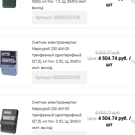
5(60), кл.точ. 1.0, Щ, ЭМОУ, имп.
шт
выход
Артикул: 00000032428
Счетчик электроэнергии
Меркурий 230 АМ-03
5 005.27 руб.
трехфазный однотарифный,
4 504.74 руб.
/
Цена:
5(7,5), кл.точ. 0.5S, Щ, ЭМОУ,
шт
имп. выход
Артикул: 00000032429
Счетчик электроэнергии
Меркурий 230 АМ-03
5 005.27 руб.
трехфазный однотарифный,
4 504.74 руб.
/
Цена:
5(7,5), кл.точ. 0.5S, Щ, ЭМОУ,
шт
имп. выход