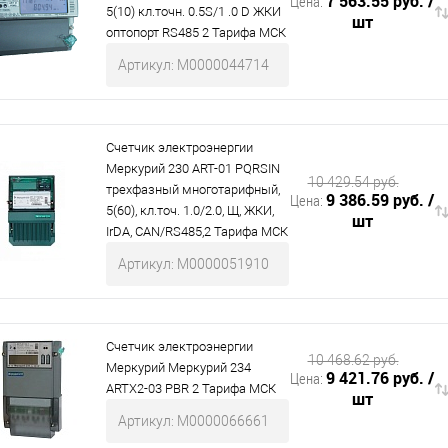
7 563.55 руб.
/
Цена:
5(10) кл.точн. 0.5S/1 .0 D ЖКИ
шт
оптопорт RS485 2 Тарифа МСК
Артикул: М0000044714
Счетчик электроэнергии
Меркурий 230 АRT-01 PQRSIN
10 429.54 руб.
трехфазный многотарифный,
9 386.59 руб.
/
Цена:
5(60), кл.точ. 1.0/2.0, Щ, ЖКИ,
шт
IrDA, CAN/RS485,2 Тарифа МСК
Артикул: М0000051910
Счетчик электроэнергии
10 468.62 руб.
Меркурий Меркурий 234
9 421.76 руб.
/
Цена:
ARTX2-03 PBR 2 Тарифа МСК
шт
Артикул: М0000066661