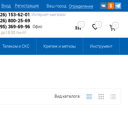
Вход
Регистрация
Ваш город:
Определение
926) 153-62-01
Интернет-магазин
926) 800-25-69
0
0
0
495) 369-69-96
Офис
0 до18:00 пн-пт
Телеком и СКС
Крепеж и метизы
Инструмент
Источники питания
Кабеленесущие системы
 инвентарь и комплектующие, бытовая химия
Вид каталога:
, смазки и промышленная химия
ика для склада
Ретро-электрика