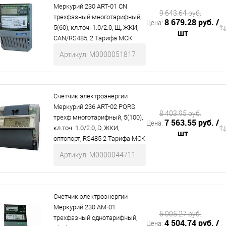
Меркурий 230 АRT-01 СN
9 643.64 руб.
трехфазный многотарифный,
8 679.28 руб.
/
Цена:
5(60), кл.точ. 1.0/2.0, Щ, ЖКИ,
шт
CAN/RS485, 2 Тарифа МСК
Артикул: М0000051817
Счетчик электроэнергии
Меркурий 236 АRT-02 PQRS
8 403.95 руб.
трехф многотарифный, 5(100),
7 563.55 руб.
/
Цена:
кл.точ. 1.0/2.0, D, ЖКИ,
шт
оптопорт, RS485 2 Тарифа МСК
Артикул: М0000044711
Счетчик электроэнергии
Меркурий 230 АМ-01
5 005.27 руб.
трехфазный однотарифный,
4 504.74 руб.
/
Цена: