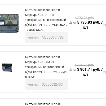
 и СИЗ
Строительные, монтажные конструкции и материалы
Счетчик электроэнергии
Меркурий 231 АТ-01I
6 373.26 руб.
трехфазный многотарифный,
5 735.93 руб.
/
Цена:
5(60), кл.точ. 1.0, D, ЖКИ, IrDA 2
шт
Тарифа МСК
Артикул: М0000051789
Счетчик электроэнергии
Меркурий 231 АМ-01
4 335.23 руб.
трехфазный однотарифный,
3 901.71 руб.
/
Цена:
5(60), кл.точ. 1.0, D, ЭМОУ, имп.
шт
выход
Артикул: 00000032430
Счетчик электроэнергии