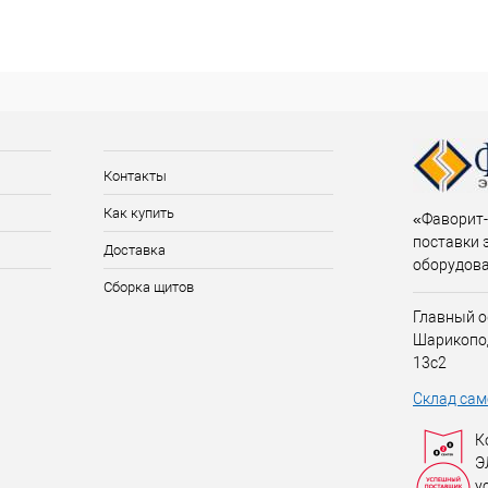
Контакты
Как купить
«Фаворит-
поставки 
Доставка
оборудов
Сборка щитов
Главный о
Шарикопо
13с2
Склад сам
К
Э
у