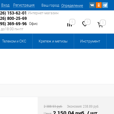
Вход
Регистрация
Ваш город:
Определение
926) 153-62-01
Интернет-магазин
926) 800-25-69
0
0
0
495) 369-69-96
Офис
0 до18:00 пн-пт
Телеком и СКС
Крепеж и метизы
Инструмент
Источники питания
Кабеленесущие системы
 инвентарь и комплектующие, бытовая химия
, смазки и промышленная химия
ика для склада
Ретро-электрика
2 388.93 руб.
Экономия:
238.89 руб.
2 150.04 руб.
/ шт
Цена: