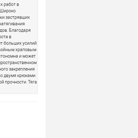
х работ в
. Широко
вки застрявших
 натягивания
дов. Благодаря
ста в
ет больших усилий
 двойным храповым
втономна и может
пространственном
ного закрепления
но двумя крюками
й прочности. Тяга