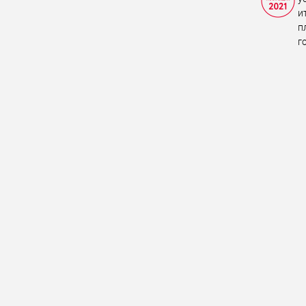
и
п
г