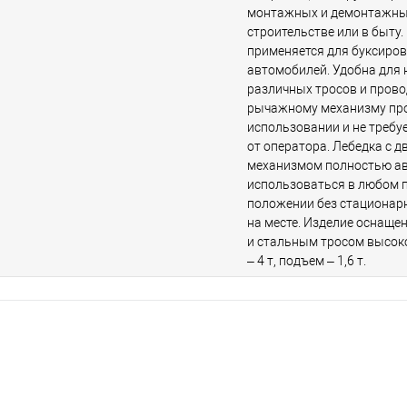
монтажных и демонтажны
строительстве или в быту
применяется для буксиро
автомобилей. Удобна для
различных тросов и прово
рычажному механизму про
использовании и не требу
от оператора. Лебедка с
механизмом полностью а
использоваться в любом 
положении без стационар
на месте. Изделие оснаще
и стальным тросом высоко
– 4 т, подъем – 1,6 т.