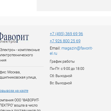
+7 (495) 369 69 96
+7 926 800 25 69
Email:
magazin@favorit-
Электро» - комплексные
el.ru
электротехнического
ания
График работы
Пн-Пт: с 9:00 до 18:00
фис: Москва,
Сб: Выходной
дшипниковская улица,
Вс: Выходной
овывоза на карте
омпания ООО "ФАВОРИТ-
ЛЕКТРО" вошла в число
спешных поставщиков по