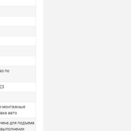
во по
23
но-монтажные
вка авто
ачена для подъема
и выполнении