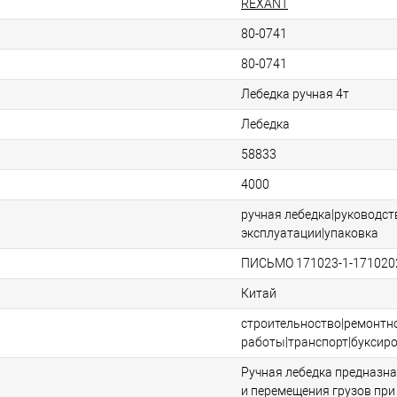
REXANT
80-0741
80-0741
Лебедка ручная 4т
Лебедка
58833
4000
ручная лебедка|руководст
эксплуатации|упаковка
ПИСЬМО 171023-1-171020
Китай
строительноство|ремонт
работы|транспорт|буксиро
Ручная лебедка предназн
и перемещения грузов пр