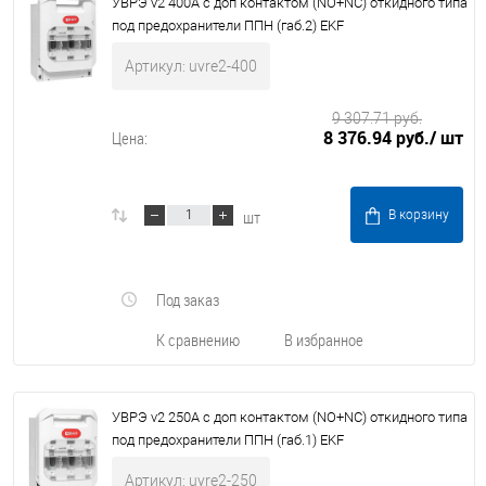
УВРЭ v2 400А с доп контактом (NO+NC) откидного типа
под предохранители ППН (габ.2) EKF
Артикул: uvre2-400
9 307.71 руб.
8 376.94 руб.
/ шт
Цена:
шт
В корзину
Под заказ
К сравнению
В избранное
УВРЭ v2 250А с доп контактом (NO+NC) откидного типа
под предохранители ППН (габ.1) EKF
Артикул: uvre2-250