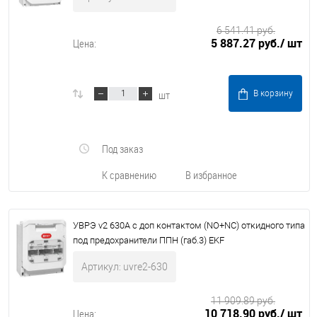
6 541.41 руб.
5 887.27 руб.
/ шт
Цена:
шт
В корзину
Под заказ
К сравнению
В избранное
УВРЭ v2 630А с доп контактом (NO+NC) откидного типа
под предохранители ППН (габ.3) EKF
Артикул: uvre2-630
11 909.89 руб.
10 718.90 руб.
/ шт
Цена: