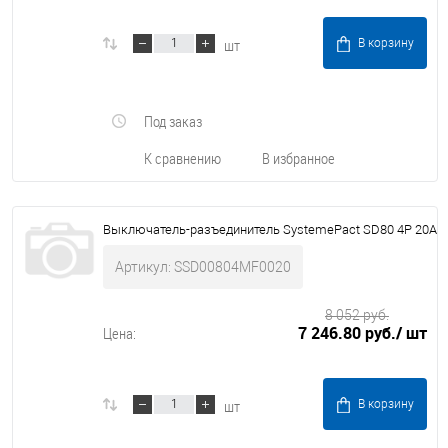
шт
В корзину
Под заказ
К сравнению
В избранное
Выключатель-разъединитель SystemePact SD80 4P 20A
Артикул: SSD00804MF0020
8 052 руб.
7 246.80 руб.
/ шт
Цена:
шт
В корзину