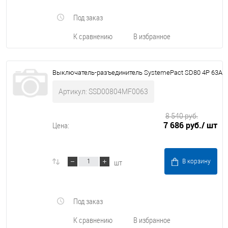
Под заказ
К сравнению
В избранное
Выключатель-разъединитель SystemePact SD80 4P 63A
Артикул: SSD00804MF0063
8 540 руб.
7 686 руб.
/ шт
Цена:
шт
В корзину
Под заказ
К сравнению
В избранное