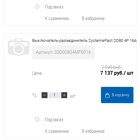
Под заказ
К сравнению
В избранное
Выключатель-разъединитель SystemePact SD80 4P 16A
Артикул: SSD00804MF0016
7 930 руб.
7 137 руб.
/ шт
Цена:
шт
В корзину
Под заказ
К сравнению
В избранное