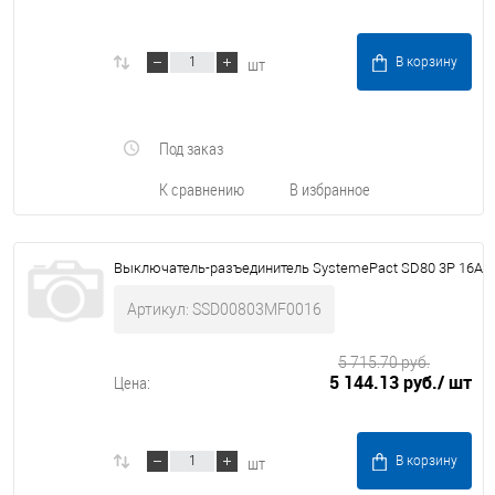
шт
В корзину
Под заказ
К сравнению
В избранное
Выключатель-разъединитель SystemePact SD80 3P 16A
Артикул: SSD00803MF0016
5 715.70 руб.
5 144.13 руб.
/ шт
Цена:
шт
В корзину