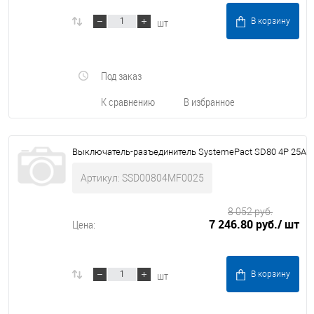
шт
В корзину
Под заказ
К сравнению
В избранное
Выключатель-разъединитель SystemePact SD80 4P 25A
Артикул: SSD00804MF0025
8 052 руб.
7 246.80 руб.
/ шт
Цена:
шт
В корзину