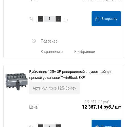
шт
В корзину
Под заказ
К сравнению
В избранное
Рубильник 125A 3P реверсивный c рукояткой для
прямой установки TwinBlock EKF
Артикул: tb-s-125-3p-rev
13 741.27 руб.
12 367.14 руб.
/ шт
Цена: