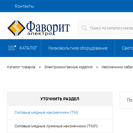
Контакты
Как купить
Доставка
Сборка щитов
КАТАЛОГ
Низковольтное оборудование
Свет
Безопасность
Автоматизация, КИП
•
•
Каталог товаров
Электромонтажные изделия
Наконечники кабе
Кабели, провода и изделия для прокладки 
УТОЧНИТЬ РАЗДЕЛ
По
Комплектные устройства
Компьютер
Силовые медные наконечники (ТМ)
Насосы, баки и емкости
Обогрев и в
Cиловые медные луженые наконечники (ТМЛ)