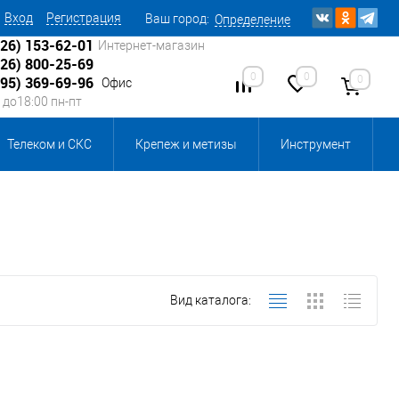
Вход
Регистрация
Ваш город:
Определение
926) 153-62-01
Интернет-магазин
926) 800-25-69
0
0
0
495) 369-69-96
Офис
0 до18:00 пн-пт
Телеком и СКС
Крепеж и метизы
Инструмент
Источники питания
Кабеленесущие системы
 инвентарь и комплектующие, бытовая химия
Вид каталога:
, смазки и промышленная химия
ика для склада
Ретро-электрика