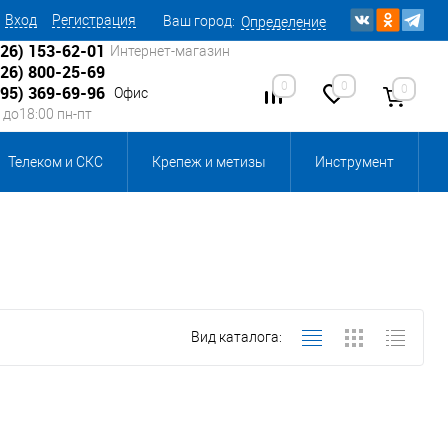
Вход
Регистрация
Ваш город:
Определение
926) 153-62-01
Интернет-магазин
926) 800-25-69
0
0
0
495) 369-69-96
Офис
0 до18:00 пн-пт
Телеком и СКС
Крепеж и метизы
Инструмент
Источники питания
Кабеленесущие системы
 инвентарь и комплектующие, бытовая химия
Вид каталога:
, смазки и промышленная химия
ика для склада
Ретро-электрика