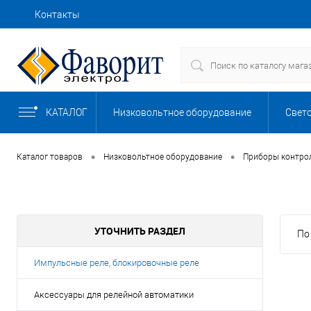
Контакты
Как купить
Доставка
Сборка щитов
КАТАЛОГ
Низковольтное оборудование
Свет
Безопасность
Автоматизация, КИП
•
•
Каталог товаров
Низковольтное оборудование
Приборы контрол
Кабели, провода и изделия для прокладки 
УТОЧНИТЬ РАЗДЕЛ
По
Комплектные устройства
Компьютер
Импульсные реле, блокировочные реле
Насосы, баки и емкости
Обогрев и в
Аксессуары для релейной автоматики