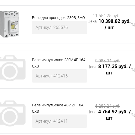
 и СИЗ
Строительные, монтажные конструкции и материалы
11 554.25 руб.
Реле для проводок, 230В, 3НО
10 398.82 руб.
Цена:
/ шт
Артикул: 265576
Реле импульсное 230V 4F 16А
9 085.94 руб.
8 177.35 руб.
/
Цена:
CX3
шт
Артикул: 412416
Реле импульсное 48V 2F 16А
5 283.24 руб.
4 754.92 руб.
/
Цена:
CX3
шт
Артикул: 412411