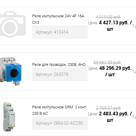
Реле импульсное 24V 4F 16А
4 919.03 руб.
4 427.13 руб.
/
Цена:
CX3
шт
Артикул: 412414
53 662.55 руб.
Реле для проводок, 230В, 4НО
48 296.29 руб.
Цена:
/ шт
Артикул: 265579
Реле импульсное ORM. 2 конт.
2 759.37 руб.
2 483.43 руб.
/
Цена:
230 В AC
шт
Артикул: ORM-02-AC230